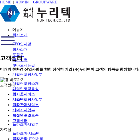
HOME
|
ADMIN
|
GROUPWARE
메뉴
X
회사소개
CEO인사말
회사소개
조직도
고객센터
회사연혁
찾아오시는길
미래의 친환경 산업사회를 향한 정직한 기업 (주)누리텍이 고객의 행복을 함께합니다.
패럴린코팅사업부
패럴린코팅소개
고객센터
패럴린코팅특성
회사소개
임가공서비스
패럴린코팅사업부
시스템제작
플라즈마사업부
원료판매
에너지사업부
제거
부설연구소
품질관리및보증
고객센터
플라즈마사업부
자료실
플라즈마 시스템
공지사항
플라즈마 표면처리