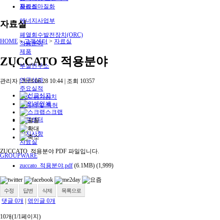
자료실
플라즈마질화
에너지사업부
자료실
폐열회수발전장치(ORC)
HOME
>
고객센터
>
자료실
적용분야
제품
ZUCCATO 적용분야
부설연구소
연구성과
관리자
|
2018.06.28 10:44
|
조회
10357
주요실적
신고
ORC 평가장치
인쇄
인증서 및 특허
스크랩
고객센터
공지사항
자료실
ZUCCATO 적용분야 PDF 파일입니다.
GROUPWARE
zuccato_적용분야.pdf
(6.1MB)
(1,999)
수정
답변
삭제
목록으로
댓글
0
개
|
엮인글
0
개
10개(1/1페이지)