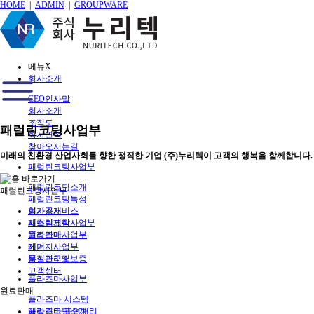
HOME
|
ADMIN
|
GROUPWARE
메뉴
X
회사소개
CEO인사말
회사소개
조직도
패럴린코팅사업부
회사연혁
찾아오시는길
미래의 친환경 산업사회를 향한 정직한 기업 (주)누리텍이 고객의 행복을 함께합니다.
패럴린코팅사업부
패럴린코팅소개
패럴린코팅사업부
패럴린코팅특성
회사소개
임가공서비스
패럴린코팅사업부
시스템제작
플라즈마사업부
원료판매
에너지사업부
제거
부설연구소
품질관리및보증
고객센터
플라즈마사업부
원료판매
플라즈마 시스템
패럴린코팅소개
플라즈마 표면처리