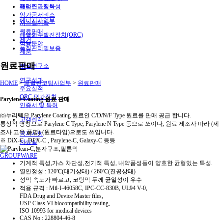
패럴린코팅특성
플라즈마질화
임가공서비스
에너지사업부
시스템제작
원료판매
폐열회수발전장치(ORC)
제거
적용분야
품질관리및보증
제품
원료판매
부설연구소
연구성과
HOME
>
패럴린코팅사업부
>
원료판매
주요실적
ORC 평가장치
Parylene Coating 원료 판매
인증서 및 특허
㈜누리텍은 Parylene Coating 원료인 C/D/N/F Type 원료를 판매 공급 합니다.
고객센터
통상적 명칭으로 Parylene C Type, Parylene N Type 등으로 쓰이나, 원료 제조사 따라 (제
조사 고유 품명)-(원료타입)으로도 쓰입니다.
공지사항
※ DiX-C , DPX-C , Parylene-C, Galaxy-C 등등
자료실
GROUPWARE
기계적 특성,가스 차단성,전기적 특성, 내약품성등이 양호한 균형있는 특성.
열안정성 : 120℃(대기상태) / 260℃(진공상태)
성막 속도가 빠르고, 코팅막 두께 균일성이 우수
적용 규격 : Mil-I-46058C, IPC-CC-830B, UL94 V-0,
FDA Drug and Device Master files,
USP Class VI biocompatibility testing,
ISO 10993 for medical devices
CAS No : 228804-46-8