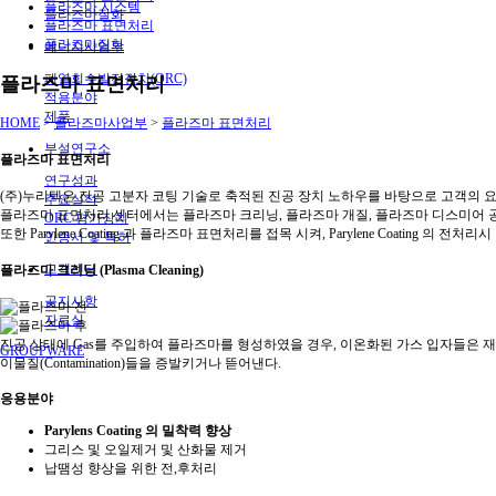
플라즈마 시스템
플라즈마질화
플라즈마 표면처리
플라즈마질화
에너지사업부
폐열회수발전장치(ORC)
플라즈마 표면처리
적용분야
제품
HOME
>
플라즈마사업부
>
플라즈마 표면처리
부설연구소
플라즈마 표면처리
연구성과
(주)누리텍은 진공 고분자 코팅 기술로 축적된 진공 장치 노하우를 바탕으로 고객의
주요실적
플라즈마 표면처리 센터에서는 플라즈마 크리닝, 플라즈마 개질, 플라즈마 디스미어 
ORC 평가장치
또한 Parylene Coating 과 플라즈마 표면처리를 접목 시켜, Parylene Coat
인증서 및 특허
고객센터
플라즈마 크리닝 (Plasma Cleaning)
공지사항
자료실
진공 상태에 Gas를 주입하여 플라즈마를 형성하였을 경우, 이온화된 가스 입자들은 
GROUPWARE
이물질(Contamination)들을 증발키거나 뜯어낸다.
응용분야
Parylens Coating 의 밀착력 향상
그리스 및 오일제거 및 산화물 제거
납땜성 향상을 위한 전,후처리