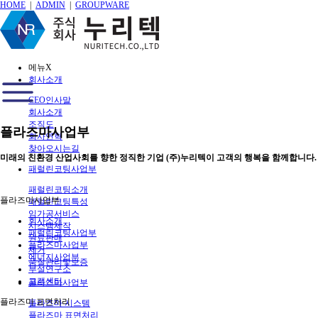
HOME
|
ADMIN
|
GROUPWARE
메뉴
X
회사소개
CEO인사말
회사소개
조직도
플라즈마사업부
회사연혁
찾아오시는길
미래의 친환경 산업사회를 향한 정직한 기업 (주)누리텍이 고객의 행복을 함께합니다.
패럴린코팅사업부
패럴린코팅소개
플라즈마사업부
패럴린코팅특성
임가공서비스
회사소개
시스템제작
패럴린코팅사업부
원료판매
플라즈마사업부
제거
에너지사업부
품질관리및보증
부설연구소
고객센터
플라즈마사업부
플라즈마 표면처리
플라즈마 시스템
플라즈마 표면처리